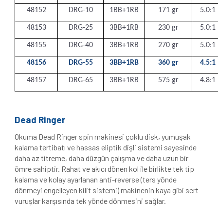
48152
DRG-10
1BB+1RB
171 gr
5.0:1
48153
DRG-25
3BB+1RB
230 gr
5.0:1
48155
DRG-40
3BB+1RB
270 gr
5.0:1
48156
DRG-55
3BB+1RB
360 gr
4.5:1
48157
DRG-65
3BB+1RB
575 gr
4.8:1
Dead Ringer
Okuma Dead Ringer spin makinesi çoklu disk, yumuşak
kalama tertibatı ve hassas eliptik dişli sistemi sayesinde
daha az titreme, daha düzgün çalışma ve daha uzun bir
ömre sahiptir. Rahat ve akıcı dönen kol ile birlikte tek tip
kalama ve kolay ayarlanan anti-reverse (ters yönde
dönmeyi engelleyen kilit sistemi) makinenin kaya gibi sert
vuruşlar karşısında tek yönde dönmesini sağlar.