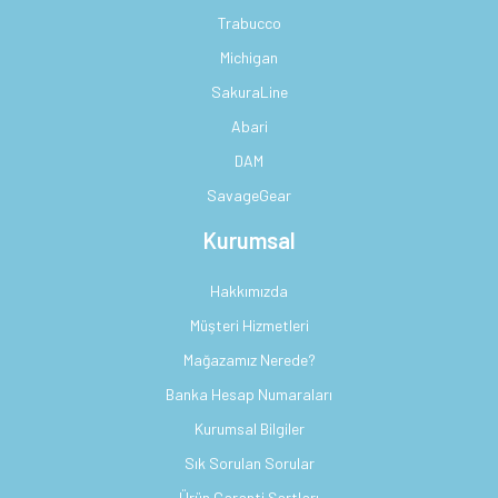
Trabucco
Michigan
SakuraLine
Abari
DAM
SavageGear
Kurumsal
Hakkımızda
Müşteri Hizmetleri
Mağazamız Nerede?
Banka Hesap Numaraları
Kurumsal Bilgiler
Sık Sorulan Sorular
Ürün Garanti Şartları