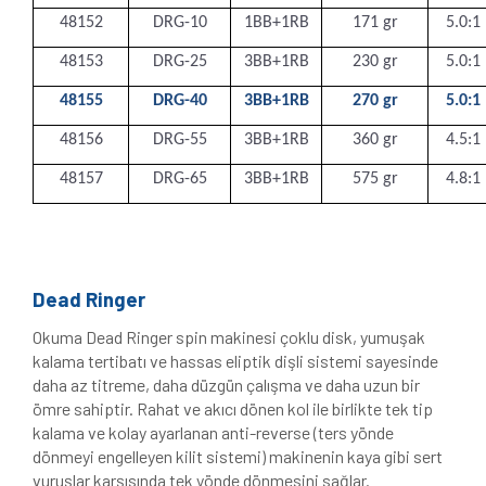
48152
DRG-10
1BB+1RB
171 gr
5.0:1
48153
DRG-25
3BB+1RB
230 gr
5.0:1
48155
DRG-40
3BB+1RB
270 gr
5.0:1
48156
DRG-55
3BB+1RB
360 gr
4.5:1
48157
DRG-65
3BB+1RB
575 gr
4.8:1
Dead Ringer
Okuma Dead Ringer spin makinesi çoklu disk, yumuşak
kalama tertibatı ve hassas eliptik dişli sistemi sayesinde
daha az titreme, daha düzgün çalışma ve daha uzun bir
ömre sahiptir. Rahat ve akıcı dönen kol ile birlikte tek tip
kalama ve kolay ayarlanan anti-reverse (ters yönde
dönmeyi engelleyen kilit sistemi) makinenin kaya gibi sert
vuruşlar karşısında tek yönde dönmesini sağlar.