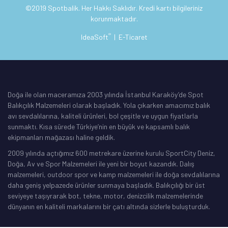
©2019 Spotbalik. Her Hakkı Saklıdır. Kredi kartı bilgileriniz
korunmaktadır.
®
IdeaSoft
|
E-Ticaret
Doğa ile olan maceramıza 2003 yılında İstanbul Karaköy’de Spot
Balıkçılık Malzemeleri olarak başladık. Yola çıkarken amacımız balık
avı sevdalılarına, kaliteli ürünleri, bol çeşitle ve uygun fiyatlarla
sunmaktı. Kısa sürede Türkiye’nin en büyük ve kapsamlı balık
ekipmanları mağazası haline geldik.
2009 yılında açtığımız 600 metrekare üzerine kurulu SportCity Deniz,
Doğa, Av ve Spor Malzemeleri ile yeni bir boyut kazandık. Dalış
malzemeleri, outdoor spor ve kamp malzemeleri ile doğa sevdalılarına
daha geniş yelpazede ürünler sunmaya başladık. Balıkçılığı bir üst
seviyeye taşıyrarak bot, tekne, motor, denizcilik malzemelerinde
dünyanın en kaliteli markalarını bir çatı altında sizlerle buluşturduk.