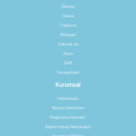
Okuma
Daiwa
Trabucco
Michigan
SakuraLine
Abari
DAM
SavageGear
Kurumsal
Hakkımızda
Müşteri Hizmetleri
Mağazamız Nerede?
Banka Hesap Numaraları
Kurumsal Bilgiler