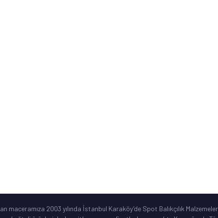
Mağazamız Nerede?
Banka Hesap Numaraları
Kurumsal Bilgiler
ne
Sık Sorulan Sorular
Ürün Garanti Şartları
ar
©2019 Spotbalik. Her Hakkı Saklıdır. Kredi kartı bilgileriniz korunmaktadır.
lan maceramıza 2003 yılında İstanbul Karaköy’de Spot Balıkçılık Malzemeleri