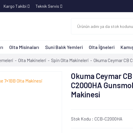
Kargo Takibi
Teknik Servis
rı
Olta Misinaları
Suni Balık Yemleri
Olta İğneleri
Kamış
emeleri
Olta Makineleri
Spin Olta Makineleri
Okuma Ceymar CB C
Okuma Ceymar CB
C2000HA Gunsmok
Makinesi
Stok Kodu :
CCB-C2000HA