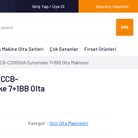
Giriş Yap / Üye Ol
Alışveriş Sepetim
ARA
 Makine Olta Setleri
Çok Satanlar
Fırsat Ürünleri
CB-C2000HA Gunsmoke 7+1BB Olta Makinesi
 CCB-
e 7+1BB Olta
Kategori :
Spin Olta Makineleri