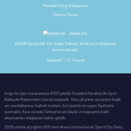
Mesafeli Satış Sözleşmesi
Tüketici Yasası
256 Bit SSL
©2019 Spotbalik. Her Hakkı Saklıdır. Kredi kartı bilgileriniz
korunmaktadır.
®
IdeaSoft
|
E-Ticaret
Doğa ile olan maceramıza 2003 yılında İstanbul Karaköy’de Spot
Balıkçılık Malzemeleri olarak başladık. Yola çıkarken amacımız balık
avı sevdalılarına, kaliteli ürünleri, bol çeşitle ve uygun fiyatlarla
sunmaktı. Kısa sürede Türkiye’nin en büyük ve kapsamlı balık
ekipmanları mağazası haline geldik.
2009 yılında açtığımız 600 metrekare üzerine kurulu SportCity Deniz,