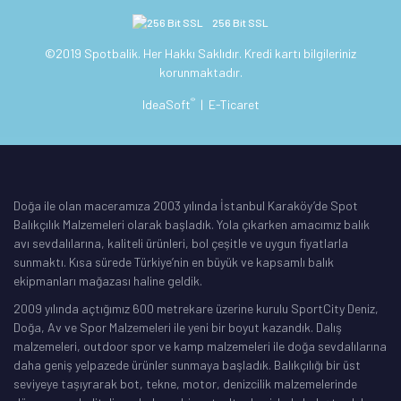
256 Bit SSL
©2019 Spotbalik. Her Hakkı Saklıdır. Kredi kartı bilgileriniz
korunmaktadır.
®
IdeaSoft
|
E-Ticaret
Doğa ile olan maceramıza 2003 yılında İstanbul Karaköy’de Spot
Balıkçılık Malzemeleri olarak başladık. Yola çıkarken amacımız balık
avı sevdalılarına, kaliteli ürünleri, bol çeşitle ve uygun fiyatlarla
sunmaktı. Kısa sürede Türkiye’nin en büyük ve kapsamlı balık
ekipmanları mağazası haline geldik.
2009 yılında açtığımız 600 metrekare üzerine kurulu SportCity Deniz,
Doğa, Av ve Spor Malzemeleri ile yeni bir boyut kazandık. Dalış
malzemeleri, outdoor spor ve kamp malzemeleri ile doğa sevdalılarına
daha geniş yelpazede ürünler sunmaya başladık. Balıkçılığı bir üst
seviyeye taşıyrarak bot, tekne, motor, denizcilik malzemelerinde