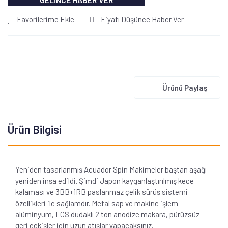
Favorilerime Ekle
Fiyatı Düşünce Haber Ver
Ürünü Paylaş
Ürün Bilgisi
Yeniden tasarlanmış Acuador Spin Makimeler baştan aşağı
yeniden inşa edildi. Şimdi Japon kayganlaştırılmış keçe
kalaması ve 3BB+1RB paslanmaz çelik sürüş sistemi
özellikleri ile sağlamdır. Metal sap ve makine işlem
alüminyum, LCS dudaklı 2 ton anodize makara, pürüzsüz
geri çekişler için uzun atışlar yapacaksınız.