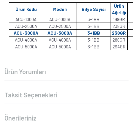
Ürün
Ürün Kodu
Modeli
Bilye Sayısı
Ağırlığı
ACU-1000A
ACU-1000A
3+1BB
198GR
ACU-2500A
ACU-2500A
3+1BB
238GR
ACU-3000A
ACU-3000A
3+1BB
238GR
ACU-4000A
ACU-4000A
3+1BB
280GR
ACU-5000A
ACU-5000A
3+1BB
294GR
Ürün Yorumları
Taksit Seçenekleri
Önerileriniz