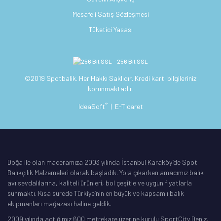
Mesafeli Satış Sözleşmesi
Tüketici Yasası
256 Bit SSL
©2019 Spotbalik. Her Hakkı Saklıdır. Kredi kartı bilgileriniz
korunmaktadır.
®
IdeaSoft
|
E-Ticaret
Doğa ile olan maceramıza 2003 yılında İstanbul Karaköy’de Spot
Balıkçılık Malzemeleri olarak başladık. Yola çıkarken amacımız balık
avı sevdalılarına, kaliteli ürünleri, bol çeşitle ve uygun fiyatlarla
sunmaktı. Kısa sürede Türkiye’nin en büyük ve kapsamlı balık
ekipmanları mağazası haline geldik.
2009 yılında açtığımız 600 metrekare üzerine kurulu SportCity Deniz,