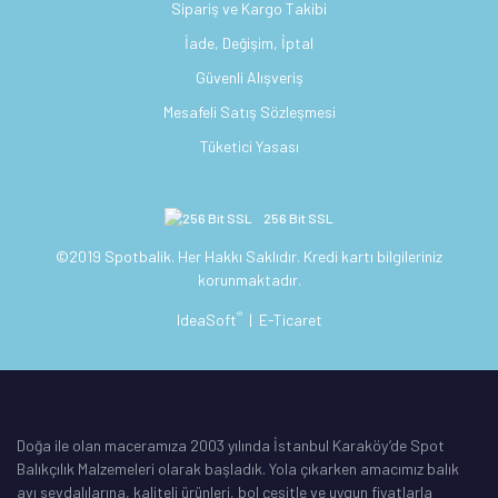
Sipariş ve Kargo Takibi
İade, Değişim, İptal
Güvenli Alışveriş
Mesafeli Satış Sözleşmesi
Tüketici Yasası
256 Bit SSL
©2019 Spotbalik. Her Hakkı Saklıdır. Kredi kartı bilgileriniz
korunmaktadır.
®
IdeaSoft
|
E-Ticaret
Doğa ile olan maceramıza 2003 yılında İstanbul Karaköy’de Spot
Balıkçılık Malzemeleri olarak başladık. Yola çıkarken amacımız balık
avı sevdalılarına, kaliteli ürünleri, bol çeşitle ve uygun fiyatlarla