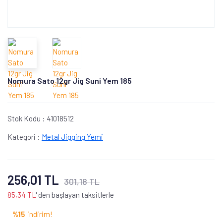
Nomura Sato 12gr Jig Suni Yem 185
Stok Kodu :
41018512
Kategori :
Metal Jigging Yemi
256,01 TL
301,18 TL
85,34 TL
' den başlayan taksitlerle
%15
indirim!