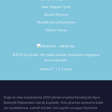
İade, Değişim, İptal
Güvenli Alışveriş
Mesafeli Satış Sözleşmesi
Tüketici Yasası
256 Bit SSL
©2019 Spotbalik. Her Hakkı Saklıdır. Kredi kartı bilgileriniz
korunmaktadır.
®
IdeaSoft
|
E-Ticaret
Doğa ile olan maceramıza 2003 yılında İstanbul Karaköy’de Spot
Balıkçılık Malzemeleri olarak başladık. Yola çıkarken amacımız balık
avı sevdalılarına, kaliteli ürünleri, bol çeşitle ve uygun fiyatlarla