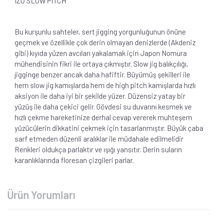
IZU SLOW PITCH
Bu kurşunlu sahteler, sert jigging yorgunluğunun önüne
geçmek ve özellikle çok derin olmayan denizlerde (Akdeniz
gibi) kıyıda yüzen avcıları yakalamak için Japon Nomura
mühendisinin fikri ile ortaya çıkmıştır. Slow jig balıkçılığı,
jigginge benzer ancak daha hafiftir. Büyümüş şekilleri ile
hem slow jig kamışlarda hem de high pitch kamışlarda hızlı
aksiyon ile daha iyi bir şekilde yüzer. Düzensiz yatay bir
yüzüş ile daha çekici gelir. Gövdesi su duvarını kesmek ve
hızlı çekme hareketinize derhal cevap vererek muhteşem
yüzücülerin dikkatini çekmek için tasarlanmıştır. Büyük çaba
sarf etmeden düzenli aralıklar ile müdahale edilmelidir
Renkleri oldukça parlaktır ve ışığı yansıtır. Derin suların
karanlıklarında floresan çizgileri parlar.
Ürün Yorumları