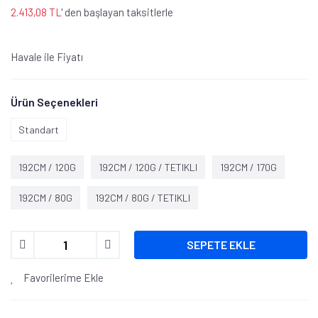
2.413,08 TL
' den başlayan taksitlerle
Havale ile Fiyatı
Ürün Seçenekleri
Standart
192CM / 120G
192CM / 120G / TETIKLI
192CM / 170G
192CM / 80G
192CM / 80G / TETIKLI
SEPETE EKLE
Favorilerime Ekle