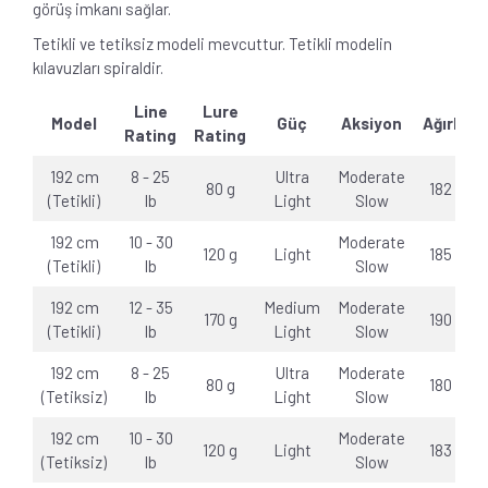
görüş imkanı sağlar.
Tetikli ve tetiksiz modeli mevcuttur. Tetikli
modelin
kılavuzları spiraldir.
Line
Lure
Model
Güç
Aksiyon
Ağırlık
Rating
Rating
192 cm
8 - 25
Ultra
Moderate
80 g
182 g
(Tetikli)
lb
Light
Slow
192 cm
10 - 30
Moderate
120 g
Light
185 g
(Tetikli)
lb
Slow
192 cm
12 - 35
Medium
Moderate
170 g
190 g
(Tetikli)
lb
Light
Slow
192 cm
8 - 25
Ultra
Moderate
80 g
180 g
(Tetiksiz)
lb
Light
Slow
192 cm
10 - 30
Moderate
120 g
Light
183 g
(Tetiksiz)
lb
Slow