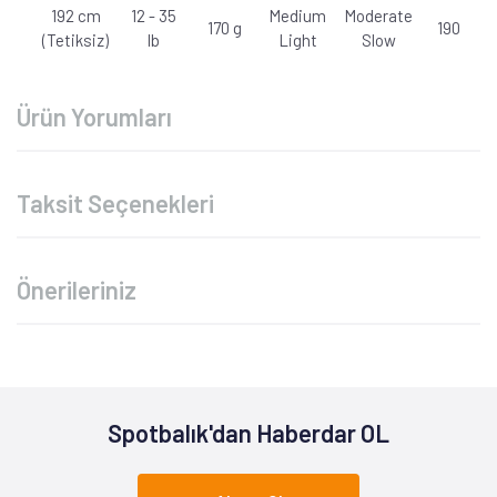
192 cm
12 - 35
Medium
Moderate
170 g
190 g
(Tetiksiz)
lb
Light
Slow
Ürün Yorumları
Taksit Seçenekleri
Önerileriniz
Spotbalık'dan Haberdar OL