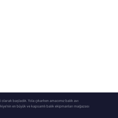
İade, Değişim, İptal
Güvenli Alışveriş
Mesafeli Satış Sözleşmesi
Tüketici Yasası
®
IdeaSoft
|
E-Ticaret
 olarak başladık. Yola çıkarken amacımız balık avı
Türkiye’nin en büyük ve kapsamlı balık ekipmanları mağazası