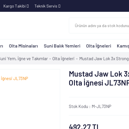
Kargo Takibi
Teknik Servis
rı
Olta Misinaları
Suni Balık Yemleri
Olta İğneleri
Kamış
uni Yem, İğne ve Takımlar
Olta İğneleri
Mustad Jaw Lok 3x Strong 
Mustad Jaw Lok 3
Olta İğnesi JL73N
Stok Kodu :
M-JL73NP
492,27 TL