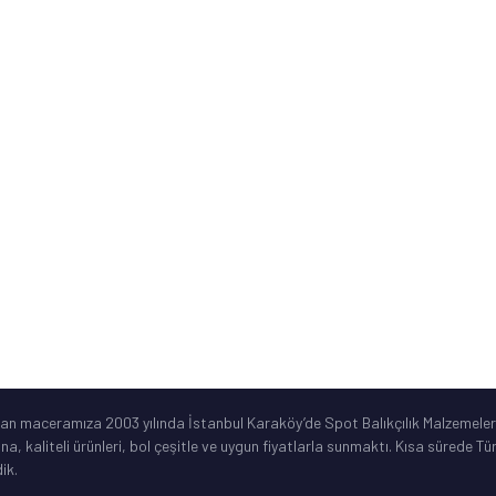
Kurumsal Bilgiler
ne
Sık Sorulan Sorular
Ürün Garanti Şartları
ar
©2019 Spotbalik. Her Hakkı Saklıdır. Kredi kartı bilgileriniz korunmaktadır.
lan maceramıza 2003 yılında İstanbul Karaköy’de Spot Balıkçılık Malzemeleri
ına, kaliteli ürünleri, bol çeşitle ve uygun fiyatlarla sunmaktı. Kısa sürede 
ik.