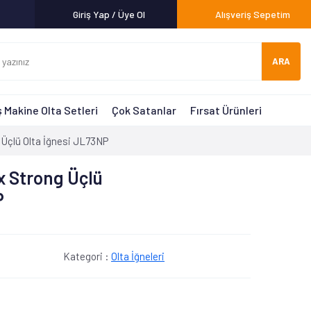
Giriş Yap / Üye Ol
Alışveriş Sepetim
ARA
 Makine Olta Setleri
Çok Satanlar
Fırsat Ürünleri
Üçlü Olta İğnesi JL73NP
x Strong Üçlü
P
Kategori :
Olta İğneleri