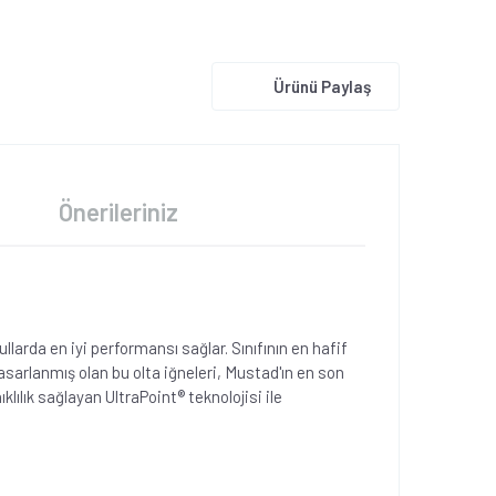
Ürünü Paylaş
Önerileriniz
larda en iyi performansı sağlar. Sınıfının en hafif
tasarlanmış olan bu olta iğneleri, Mustad'ın en son
klılık sağlayan UltraPoint® teknolojisi ile