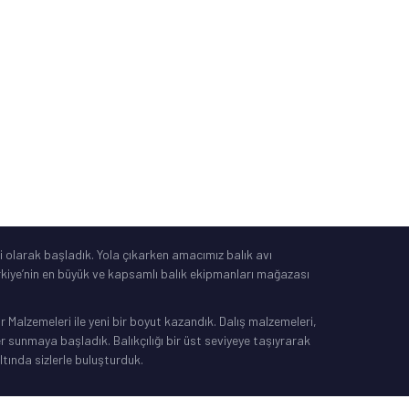
Tüketici Yasası
®
IdeaSoft
|
E-Ticaret
 olarak başladık. Yola çıkarken amacımız balık avı
Türkiye’nin en büyük ve kapsamlı balık ekipmanları mağazası
Malzemeleri ile yeni bir boyut kazandık. Dalış malzemeleri,
sunmaya başladık. Balıkçılığı bir üst seviyeye taşıyrarak
ltında sizlerle buluşturduk.