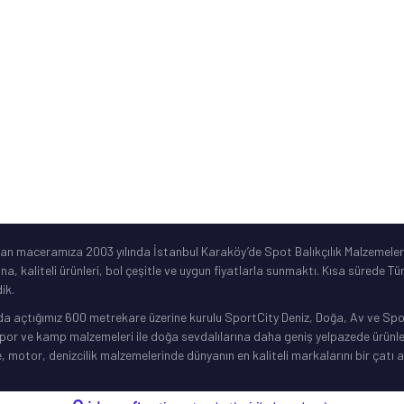
ar
©2019 Spotbalik. Her Hakkı Saklıdır. Kredi kartı bilgileriniz korunmaktadır.
lan maceramıza 2003 yılında İstanbul Karaköy’de Spot Balıkçılık Malzemeleri
ına, kaliteli ürünleri, bol çeşitle ve uygun fiyatlarla sunmaktı. Kısa sürede 
ik.
da açtığımız 600 metrekare üzerine kurulu SportCity Deniz, Doğa, Av ve Spor 
or ve kamp malzemeleri ile doğa sevdalılarına daha geniş yelpazede ürünler 
, motor, denizcilik malzemelerinde dünyanın en kaliteli markalarını bir çatı a