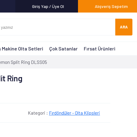
Giriş Yap / Üye Ol
Alışveriş Sepetim
ARA
 Makine Olta Setleri
Çok Satanlar
Fırsat Ürünleri
mon Split Ring DLSS05
it Ring
Kategori :
Fırdöndüler - Olta Klipsleri