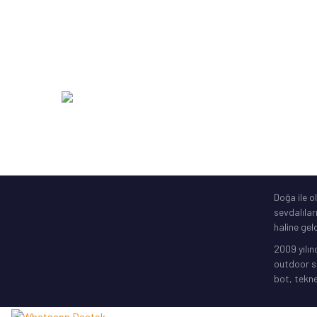
Zıpkın Ekipmanları
DAM
Şime Bot, Motor
SavageGe
Elektronik Gps
256 Bit SSL
Doğa ile o
sevdalılar
haline geld
2009 yılın
outdoor sp
bot, tekne