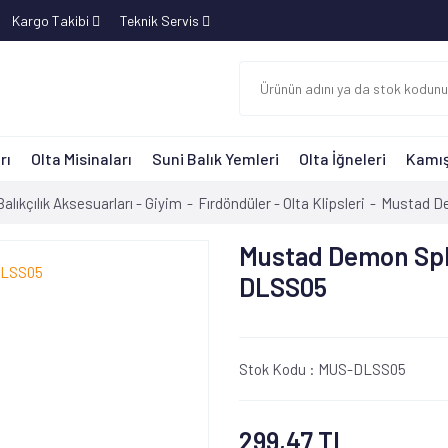
Kargo Takibi
Teknik Servis
rı
Olta Misinaları
Suni Balık Yemleri
Olta İğneleri
Kamış
Balıkçılık Aksesuarları - Giyim
Fırdöndüler - Olta Klipsleri
Mustad De
Mustad Demon Spl
DLSS05
Stok Kodu :
MUS-DLSS05
299,47 TL