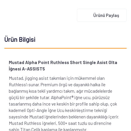
Ürünü Paylaş
Ürün Bilgisi
Mustad Alpha Point Ruthless Short Single Asist Olta
İğnesi A-ASSIST5
Mustad, jigging asist takımları için mükemmel olan
Ruthless'ı sunar. Premium örgü ve dayanıklı halka ile
bağlanmış kısa tekli yardımcı takım, ağır mücadelelerde
güçlü bir şekilde tutar. AlphaPoint® iğne ucu, pürüzsüz
tasarlanmış daha ince ve keskin bir profile sahip olup, çok
kademeli Opti-Angle İğne Ucu keskinleştirme tekniği
sayesinde Mustad iğnelerinden beklenen dayanıklılığı içerir.
Mustad Ruthless iğneleri, 500+ saat tuzlu su direncine
sahip Titan Çelik kaplama ile kaplanmıştır.