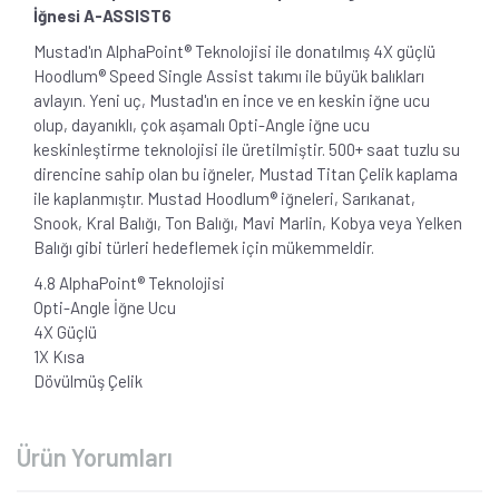
İğnesi A-ASSIST6
Mustad'ın AlphaPoint® Teknolojisi ile donatılmış 4X güçlü
Hoodlum® Speed Single Assist takımı ile büyük balıkları
avlayın. Yeni uç, Mustad'ın en ince ve en keskin iğne ucu
olup, dayanıklı, çok aşamalı Opti-Angle iğne ucu
keskinleştirme teknolojisi ile üretilmiştir. 500+ saat tuzlu su
direncine sahip olan bu iğneler, Mustad Titan Çelik kaplama
ile kaplanmıştır. Mustad Hoodlum® iğneleri, Sarıkanat,
Snook, Kral Balığı, Ton Balığı, Mavi Marlin, Kobya veya Yelken
Balığı gibi türleri hedeflemek için mükemmeldir.
4.8 AlphaPoint® Teknolojisi
Opti-Angle İğne Ucu
4X Güçlü
1X Kısa
Dövülmüş Çelik
Ürün Yorumları