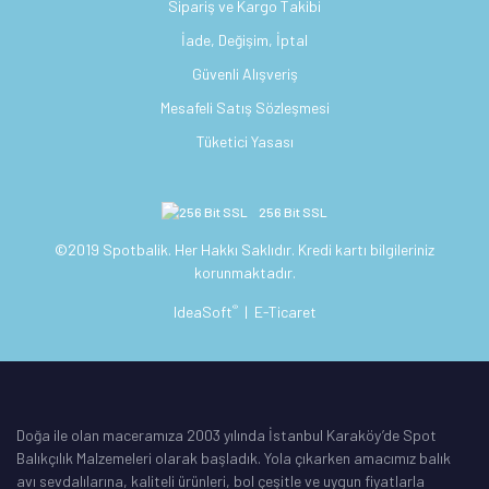
Sipariş ve Kargo Takibi
İade, Değişim, İptal
Güvenli Alışveriş
Mesafeli Satış Sözleşmesi
Tüketici Yasası
256 Bit SSL
©2019 Spotbalik. Her Hakkı Saklıdır. Kredi kartı bilgileriniz
korunmaktadır.
®
IdeaSoft
|
E-Ticaret
Doğa ile olan maceramıza 2003 yılında İstanbul Karaköy’de Spot
Balıkçılık Malzemeleri olarak başladık. Yola çıkarken amacımız balık
avı sevdalılarına, kaliteli ürünleri, bol çeşitle ve uygun fiyatlarla