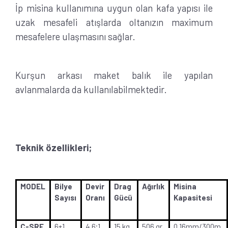
İp misina kullanımına uygun olan kafa yapısı ile
uzak mesafeli atışlarda oltanızın maximum
mesafelere ulaşmasını sağlar.
Kurşun arkası maket balık ile yapılan
avlanmalarda da kullanılabilmektedir.
Teknik özellikleri;
MODEL
Bilye
Devir
Drag
Ağırlık
Misina
Sayısı
Oranı
Gücü
Kapasitesi
C-SRF
6+1
4.6;1
15 kg
506 gr
0.16mm/300m