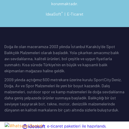
korunmaktadır.
®
IdeaSoft
|
E-Ticaret
Doğa ile olan maceramıza 2003 yılında İstanbul Karaköy’de Spot
Balıkçılık Malzemeleri olarak başladık. Yola çıkarken amacımız balık
avı sevdalılarına, kaliteli ürünleri, bol çeşitle ve uygun fiyatlarla
sunmaktı. Kısa sürede Türkiye’nin en büyük ve kapsamlı balık
ekipmanları mağazası haline geldik.
2009 yılında açtığımız 600 metrekare üzerine kurulu SportCity Deniz,
Doğa, Av ve Spor Malzemeleri ile yeni bir boyut kazandık. Dalış
malzemeleri, outdoor spor ve kamp malzemeleri ile doğa sevdalılarına
daha geniş yelpazede ürünler sunmaya başladık. Balıkçılığı bir üst
seviyeye taşıyrarak bot, tekne, motor, denizcilik malzemelerinde
dünyanın en kaliteli markalarını bir çatı altında sizlerle buluşturduk.
ile
ideasoft
e-