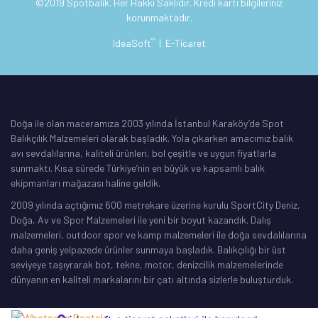
©2019 Spotbalik. Her Hakkı Saklıdır. Kredi kartı bilgileriniz
korunmaktadır.
®
IdeaSoft
|
E-Ticaret
Doğa ile olan maceramıza 2003 yılında İstanbul Karaköy’de Spot
Balıkçılık Malzemeleri olarak başladık. Yola çıkarken amacımız balık
avı sevdalılarına, kaliteli ürünleri, bol çeşitle ve uygun fiyatlarla
sunmaktı. Kısa sürede Türkiye’nin en büyük ve kapsamlı balık
ekipmanları mağazası haline geldik.
2009 yılında açtığımız 600 metrekare üzerine kurulu SportCity Deniz,
Doğa, Av ve Spor Malzemeleri ile yeni bir boyut kazandık. Dalış
malzemeleri, outdoor spor ve kamp malzemeleri ile doğa sevdalılarına
daha geniş yelpazede ürünler sunmaya başladık. Balıkçılığı bir üst
seviyeye taşıyrarak bot, tekne, motor, denizcilik malzemelerinde
dünyanın en kaliteli markalarını bir çatı altında sizlerle buluşturduk.