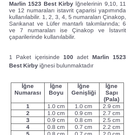
Marlin 1523 Best Kirby
İğnelerinin 9,10, 11
ve 12 numaraları istavrit çaparisi yapımında
kullanılabilir. 1, 2, 3, 4, 5 numaraları Çinakop,
Sarıkanat ve Lüfer mantarlı takımlarında; 6
ve 7 numaraları ise Çinakop ve İstavrit
çaparilerinde kullanılabilir.
1 Paket içerisinde
100
adet
Marlin 1523
Best Kirby
iğnesi bulunmaktadır
İğne
İğne
İğne
İğne
Numarası
Boyu
Genişliği
Sapı
(Pala)
1
1.0 cm
1.0 cm
2.9 cm
2
1.0 cm
0.9 cm
2.7 cm
3
0.9 cm
0.8 cm
2.5 cm
4
0.8 cm
0.7 cm
2.2 cm
5
0.8 cm
0.7 cm
2.0 cm