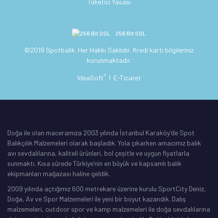
Tüketici Yasası
256 Bit SSL
©2019 Spotbalik. Her Hakkı Saklıdır. Kredi kartı bilgileriniz
korunmaktadır.
®
IdeaSoft
|
E-Ticaret
Doğa ile olan maceramıza 2003 yılında İstanbul Karaköy’de Spot
Balıkçılık Malzemeleri olarak başladık. Yola çıkarken amacımız balık
avı sevdalılarına, kaliteli ürünleri, bol çeşitle ve uygun fiyatlarla
sunmaktı. Kısa sürede Türkiye’nin en büyük ve kapsamlı balık
ekipmanları mağazası haline geldik.
2009 yılında açtığımız 600 metrekare üzerine kurulu SportCity Deniz,
Doğa, Av ve Spor Malzemeleri ile yeni bir boyut kazandık. Dalış
malzemeleri, outdoor spor ve kamp malzemeleri ile doğa sevdalılarına