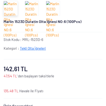
Marlin 1523D Duratin Olta İğnesi NO:6 (100Pcs)
Stok Kodu :
MRL-1523D-6
Kategori :
Tekli Olta İğneleri
142,61 TL
47,54 TL
' den başlayan taksitlerle
135,48 TL
Havale ile Fiyatı
Ürün Seçenekleri