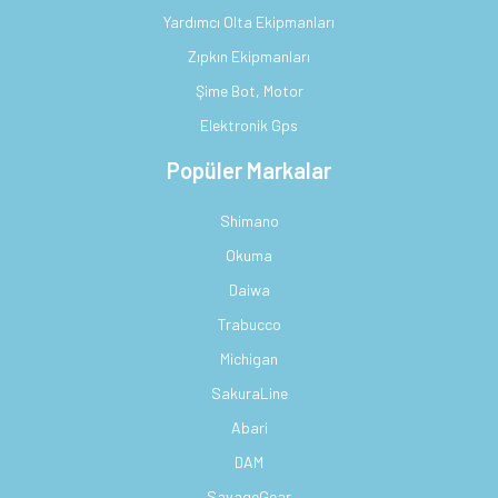
Yardımcı Olta Ekipmanları
Zıpkın Ekipmanları
Şime Bot, Motor
Elektronik Gps
Popüler Markalar
Shimano
Okuma
Daiwa
Trabucco
Michigan
SakuraLine
Abari
DAM
SavageGear