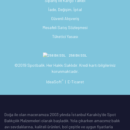
Sipariş ve Kargo Takibi
İade, Değişim, İptal
Güvenli Alışveriş
Mesafeli Satış Sözleşmesi
Tüketici Yasası
256 Bit SSL
©2019 Spotbalik. Her Hakkı Saklıdır. Kredi kartı bilgileriniz
korunmaktadır.
®
IdeaSoft
|
E-Ticaret
Doğa ile olan maceramıza 2003 yılında İstanbul Karaköy’de Spot
Balıkçılık Malzemeleri olarak başladık. Yola çıkarken amacımız balık
avı sevdalılarına, kaliteli ürünleri, bol çeşitle ve uygun fiyatlarla