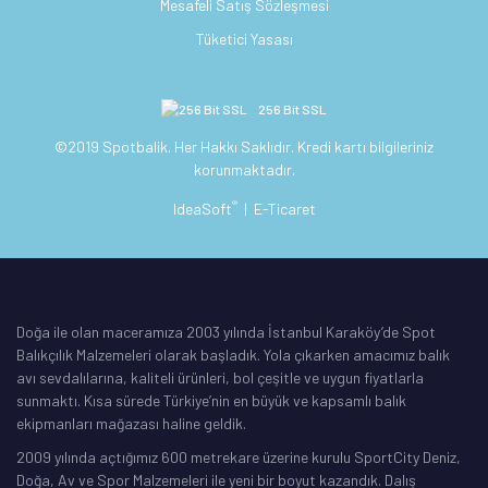
Mesafeli Satış Sözleşmesi
Tüketici Yasası
256 Bit SSL
©2019 Spotbalik. Her Hakkı Saklıdır. Kredi kartı bilgileriniz
korunmaktadır.
®
IdeaSoft
|
E-Ticaret
Doğa ile olan maceramıza 2003 yılında İstanbul Karaköy’de Spot
Balıkçılık Malzemeleri olarak başladık. Yola çıkarken amacımız balık
avı sevdalılarına, kaliteli ürünleri, bol çeşitle ve uygun fiyatlarla
sunmaktı. Kısa sürede Türkiye’nin en büyük ve kapsamlı balık
ekipmanları mağazası haline geldik.
2009 yılında açtığımız 600 metrekare üzerine kurulu SportCity Deniz,
Doğa, Av ve Spor Malzemeleri ile yeni bir boyut kazandık. Dalış