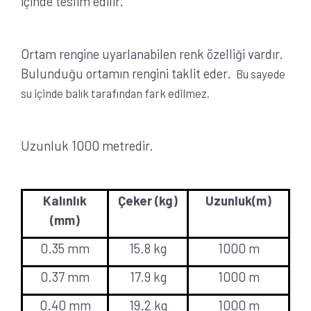
içinde teslim edilir.
Ortam rengine uyarlanabilen renk özelliği vardır.
Bulunduğu ortamın rengini taklit eder.
Bu sayede
su içinde balık tarafından fark edilmez.
Uzunluk 1000 metredir.
Kalınlık
Çeker (kg)
Uzunluk(m)
(mm)
0.35 mm
15.8 kg
1000 m
0.37 mm
17.9 kg
1000 m
0.40 mm
19.2 kg
1000 m