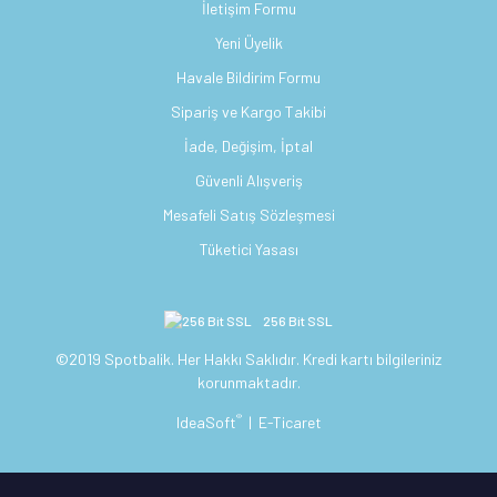
İletişim Formu
Yeni Üyelik
Havale Bildirim Formu
Sipariş ve Kargo Takibi
İade, Değişim, İptal
Güvenli Alışveriş
Mesafeli Satış Sözleşmesi
Tüketici Yasası
256 Bit SSL
©2019 Spotbalik. Her Hakkı Saklıdır. Kredi kartı bilgileriniz
korunmaktadır.
®
IdeaSoft
|
E-Ticaret