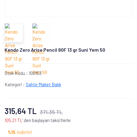
Kendo Zero Arise Pencil 90F 13 gr Suni Yem 50
Stok Kodu :
100153
Kategori :
Sahte Maket Balık
315,64 TL
371,35 TL
105,21 TL
' den başlayan taksitlerle
%15
indirim!