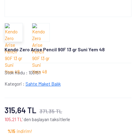
Kendo Zero Arise Pencil 90F 13 gr Suni Yem 48
Stok Kodu :
100151
Kategori :
Sahte Maket Balık
315,64 TL
371,35 TL
105,21 TL
' den başlayan taksitlerle
%15
indirim!