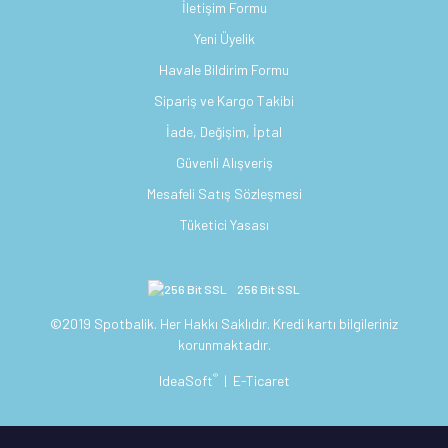
İletişim Formu
Yeni Üyelik
Havale Bildirim Formu
Sipariş ve Kargo Takibi
İade, Değişim, İptal
Güvenli Alışveriş
Mesafeli Satış Sözleşmesi
Tüketici Yasası
256 Bit SSL
©2019 Spotbalik. Her Hakkı Saklıdır. Kredi kartı bilgileriniz
korunmaktadır.
®
IdeaSoft
|
E-Ticaret