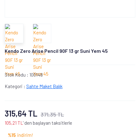
Kendo Zero Arise Pencil 90F 13 gr Suni Yem 45
Stok Kodu :
100148
Kategori :
Sahte Maket Balık
315,64 TL
371,35 TL
105,21 TL
' den başlayan taksitlerle
%15
indirim!