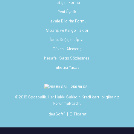
İletişim Formu
Yeni Üyelik
Havale Bildirim Formu
Sipariş ve Kargo Takibi
İade, Değişim, İptal
Güvenli Alışveriş
Mesafeli Satış Sözleşmesi
Tüketici Yasası
256 Bit SSL
©2019 Spotbalik. Her Hakkı Saklıdır. Kredi kartı bilgileriniz
korunmaktadır.
®
IdeaSoft
|
E-Ticaret