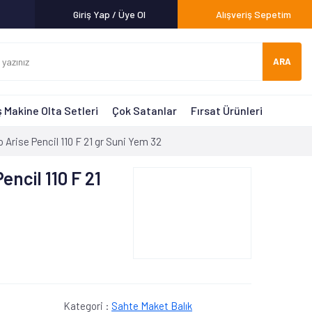
Giriş Yap / Üye Ol
Alışveriş Sepetim
ARA
 Makine Olta Setleri
Çok Satanlar
Fırsat Ürünleri
 Arise Pencil 110 F 21 gr Suni Yem 32
encil 110 F 21
Kategori :
Sahte Maket Balık