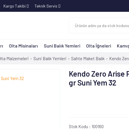
Kargo Takibi
Teknik Servis
rı
Olta Misinaları
Suni Balık Yemleri
Olta İğneleri
Kamış
lta Malzemeleri
Suni Balık Yemleri
Sahte Maket Balık
Kendo Zero
Kendo Zero Arise P
gr Suni Yem 32
Stok Kodu :
100160