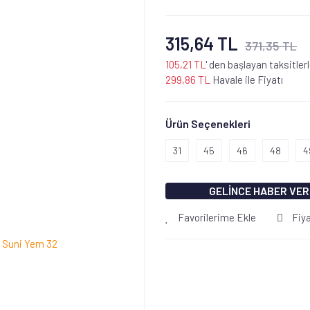
315,64 TL
371,35 TL
105,21 TL
' den başlayan taksitler
299,86 TL
Havale ile Fiyatı
Ürün Seçenekleri
31
45
46
48
4
GELİNCE HABER VER
Favorilerime Ekle
Fiy