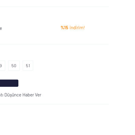
%15
indirim!
le
9
50
51
atı Düşünce Haber Ver