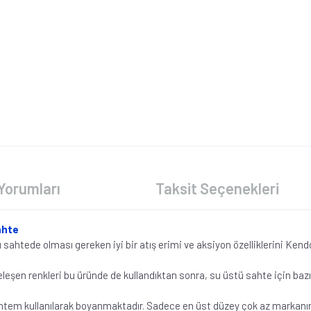
Yorumları
Taksit Seçenekleri
ahte
ü sahtede olması gereken iyi bir atış erimi ve aksiyon özelliklerini Ken
eşen renkleri bu üründe de kullandıktan sonra, su üstü sahte için bazı y
ntem kullanılarak boyanmaktadır. Sadece en üst düzey çok az markanın 