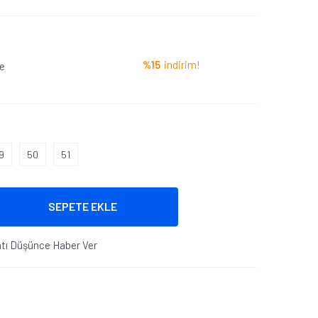
%15
indirim!
le
9
50
51
SEPETE EKLE
atı Düşünce Haber Ver