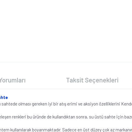
Yorumları
Taksit Seçenekleri
ahte
ü sahtede olması gereken iyi bir atış erimi ve aksiyon özelliklerini Ken
eşen renkleri bu üründe de kullandıktan sonra, su üstü sahte için bazı y
ntem kullanılarak boyanmaktadır. Sadece en üst düzey çok az markanın 