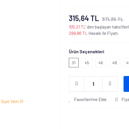
315,64 TL
371,35 TL
105,21 TL
' den başlayan taksitler
299,86 TL
Havale ile Fiyatı
Ürün Seçenekleri
31
45
46
48
4
Favorilerime Ekle
Fiy