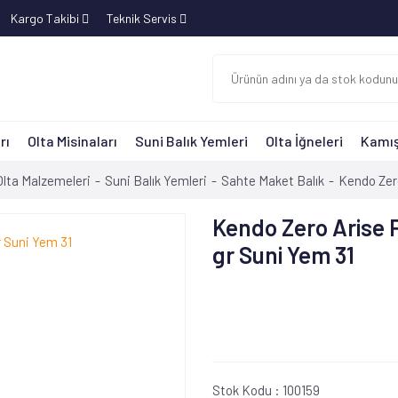
Kargo Takibi
Teknik Servis
rı
Olta Misinaları
Suni Balık Yemleri
Olta İğneleri
Kamış
Olta Malzemeleri
Suni Balık Yemleri
Sahte Maket Balık
Kendo Zero
Kendo Zero Arise P
gr Suni Yem 31
Stok Kodu :
100159