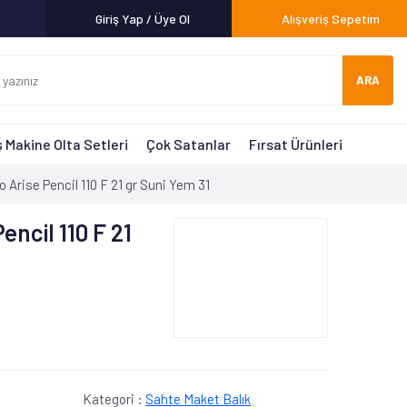
Giriş Yap / Üye Ol
Alışveriş Sepetim
ARA
 Makine Olta Setleri
Çok Satanlar
Fırsat Ürünleri
 Arise Pencil 110 F 21 gr Suni Yem 31
encil 110 F 21
Kategori :
Sahte Maket Balık