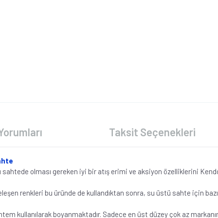
Yorumları
Taksit Seçenekleri
ahte
ü sahtede olması gereken iyi bir atış erimi ve aksiyon özelliklerini Ken
eşen renkleri bu üründe de kullandıktan sonra, su üstü sahte için bazı y
ntem kullanılarak boyanmaktadır. Sadece en üst düzey çok az markanın 