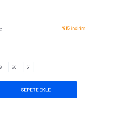
%15
indirim!
le
9
50
51
SEPETE EKLE