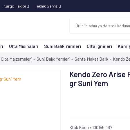
Kargo Takibi
Teknik Servis
rı
Olta Misinaları
Suni Balık Yemleri
Olta İğneleri
Kamış
Olta Malzemeleri
Suni Balık Yemleri
Sahte Maket Balık
Kendo Zer
Kendo Zero Arise P
gr Suni Yem
Stok Kodu :
100155-167