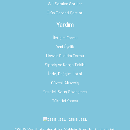
Sık Sorulan Sorular
Ürün Garanti Şartları
Yardım
İletişim Formu
Yeni Üyelik
Havale Bildirim Formu
Sipariş ve Kargo Takibi
İade, Değişim, İptal
Güvenli Alışveriş
Mesafeli Satış Sözleşmesi
Tüketici Yasası
256 Bit SSL
©2019 Spotbalik. Her Hakkı Saklıdır. Kredi kartı bilgileriniz