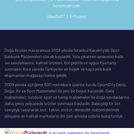
korunmaktadır.
®
IdeaSoft
|
E-Ticaret
Doğa ile olan maceramıza 2003 yılında İstanbul Karaköy’de Spot
Balıkçılık Malzemeleri olarak başladık. Yola çıkarken amacımız balık
avı sevdalılarına, kaliteli ürünleri, bol çeşitle ve uygun fiyatlarla
sunmaktı. Kısa sürede Türkiye’nin en büyük ve kapsamlı balık
ekipmanları mağazası haline geldik.
2009 yılında açtığımız 600 metrekare üzerine kurulu SportCity Deniz,
Doğa, Av ve Spor Malzemeleri ile yeni bir boyut kazandık. Dalış
malzemeleri, outdoor spor ve kamp malzemeleri ile doğa sevdalılarına
daha geniş yelpazede ürünler sunmaya başladık. Balıkçılığı bir üst
seviyeye taşıyrarak bot, tekne, motor, denizcilik malzemelerinde
dünyanın en kaliteli markalarını bir çatı altında sizlerle buluşturduk.
ile
ideasoft
e-