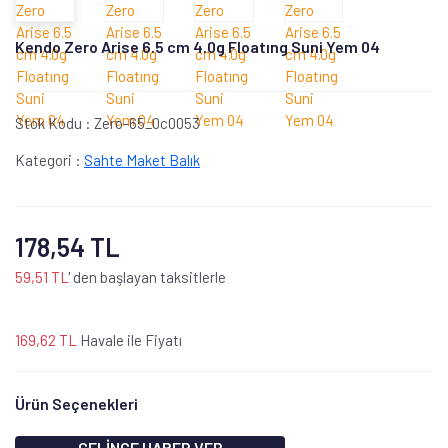
Kendo Zero Arise 6.5 cm 4.0g Floatıng Suni Yem 04
Stok Kodu :
Zero-65_0c0053
Kategori :
Sahte Maket Balık
178,54 TL
59,51 TL
' den başlayan taksitlerle
169,62 TL
Havale ile Fiyatı
Ürün Seçenekleri
GELİNCE HABER VER