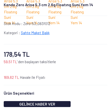
Kendo Zero Arise 5.3 cm 2.6g Floatıng Suni Yem 14
Stok Kodu :
Zero-53_083f012
Kategori :
Sahte Maket Balık
178,54 TL
59,51 TL
' den başlayan taksitlerle
169,62 TL
Havale ile Fiyatı
Ürün Seçenekleri
GELİNCE HABER VER