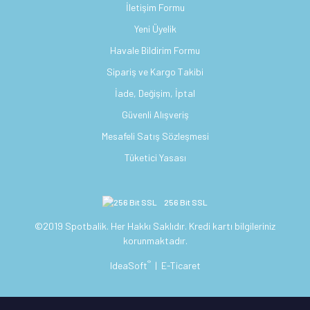
İletişim Formu
Yeni Üyelik
Havale Bildirim Formu
Sipariş ve Kargo Takibi
İade, Değişim, İptal
Güvenli Alışveriş
Mesafeli Satış Sözleşmesi
Tüketici Yasası
256 Bit SSL
©2019 Spotbalik. Her Hakkı Saklıdır. Kredi kartı bilgileriniz
korunmaktadır.
®
IdeaSoft
|
E-Ticaret