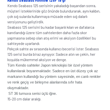
Kendo Seabass Minnow 125F 19 gr
Kendo Seabass 125 serisinin yakaladığı başarıdan sonra,
müşteri isteklerinide göz önünde bulundurarak, aynı kalıbın,
çok sığ sularda kullanmaya müsade eden sığ dalarlı
versiyonunu geliştirdik.
Seabass 125 serisini bu kadar başarılı kılan ve dafalarca
kanıtlandığı üzere tüm sahtelerden daha fazla skor
yapmasına sebep olan atış erimi ve aksiyon özellikleri bu
sahteyede uyarlandı.
Pekçok sahte av sırasında kullanıcı becerisi ister. Seabass
125 serisi burda biraz ayrışıyor. Sadece atın ve çekin, her
koşulda mükemmel aksiyon ve denge.
Tüm Kendo sahteler Japon teknolojisi bir özel yöntem
kullanılarak boyanmaktadır. Sadece en üst düzey çok az
markanın kullandığı bu yöntem sayesinde, en canlı renkler
ve renk geçiş ve birleşme alanlarında sıfır hata
oluşmaktadır.
ST 36 turnuva serisi üçlü iğne.
15-20 cm dalar aralığı.