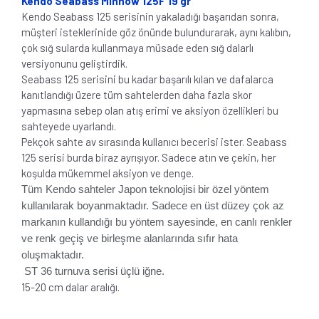
Kendo Seabass Minnow 125F 19 gr
Kendo Seabass 125 serisinin yakaladığı başarıdan sonra,
müşteri isteklerinide göz önünde bulundurarak, aynı kalıbın,
çok sığ sularda kullanmaya müsade eden sığ dalarlı
versiyonunu geliştirdik.
Seabass 125 serisini bu kadar başarılı kılan ve dafalarca
kanıtlandığı üzere tüm sahtelerden daha fazla skor
yapmasına sebep olan atış erimi ve aksiyon özellikleri bu
sahteyede uyarlandı.
Pekçok sahte av sırasında kullanıcı becerisi ister. Seabass
125 serisi burda biraz ayrışıyor. Sadece atın ve çekin, her
koşulda mükemmel aksiyon ve denge.
Tüm Kendo sahteler Japon teknolojisi bir özel yöntem
kullanılarak boyanmaktadır. Sadece en üst düzey çok az
markanın kullandığı bu yöntem sayesinde, en canlı renkler
ve renk geçiş ve birleşme alanlarında sıfır hata
oluşmaktadır.
ST 36 turnuva serisi üçlü iğne.
15-20 cm dalar aralığı.