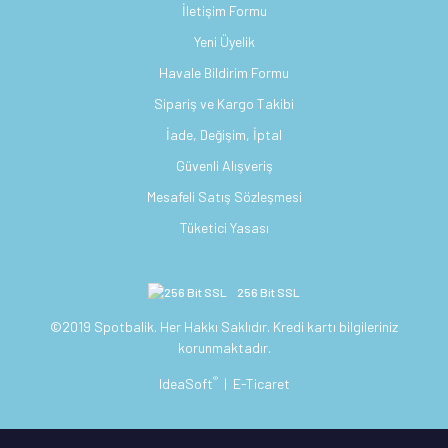
İletişim Formu
Yeni Üyelik
Havale Bildirim Formu
Sipariş ve Kargo Takibi
İade, Değişim, İptal
Güvenli Alışveriş
Mesafeli Satış Sözleşmesi
Tüketici Yasası
256 Bit SSL
©2019 Spotbalik. Her Hakkı Saklıdır. Kredi kartı bilgileriniz
korunmaktadır.
®
IdeaSoft
|
E-Ticaret