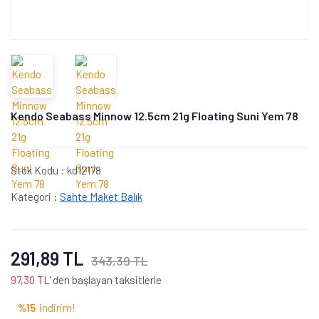
Kendo Seabass Minnow 12.5cm 21g Floating Suni Yem 78
Stok Kodu :
kd12178
Kategori :
Sahte Maket Balık
291,89 TL
343,39 TL
97,30 TL
' den başlayan taksitlerle
%15
indirim!