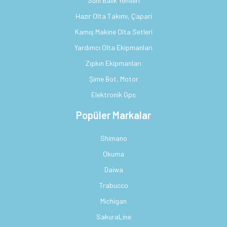
Suni Balık Yemleri
Hazır Olta Takımı, Çapari
Kamış Makine Olta Setleri
Yardımcı Olta Ekipmanları
Zıpkın Ekipmanları
Şime Bot, Motor
Elektronik Gps
Popüler Markalar
Shimano
Okuma
Daiwa
Trabucco
Michigan
SakuraLine