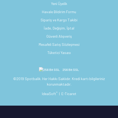
Yeni Üyelik
Havale Bildirim Formu
Sipariş ve Kargo Takibi
İade, Değişim, İptal
Güvenli Alışveriş
Mesafeli Satış Sözleşmesi
Tüketici Yasası
256 Bit SSL
©2019 Spotbalik. Her Hakkı Saklıdır. Kredi kartı bilgileriniz
korunmaktadır.
®
IdeaSoft
|
E-Ticaret