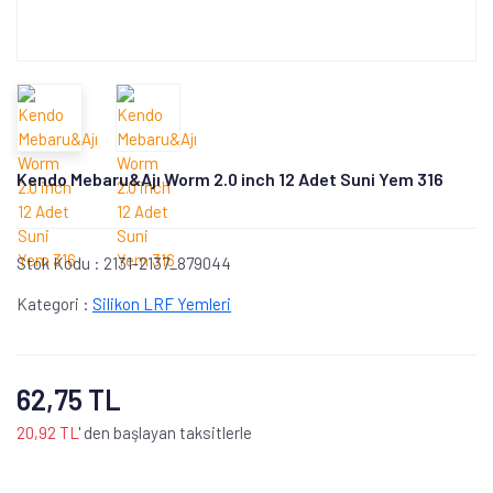
Kendo Mebaru&Ajı Worm 2.0 inch 12 Adet Suni Yem 316
Stok Kodu :
2131-2137_879044
Kategori :
Silikon LRF Yemleri
62,75 TL
20,92 TL
' den başlayan taksitlerle