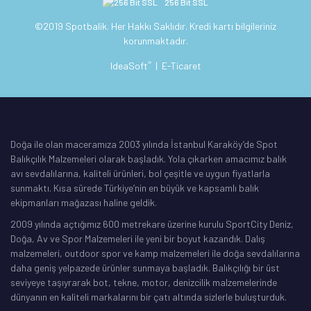
256 Bit SSL
©2019 Spotbalik. Her Hakkı Saklıdır. Kredi kartı bilgileriniz
korunmaktadır.
®
IdeaSoft
|
E-Ticaret
Doğa ile olan maceramıza 2003 yılında İstanbul Karaköy’de Spot
Balıkçılık Malzemeleri olarak başladık. Yola çıkarken amacımız balık
avı sevdalılarına, kaliteli ürünleri, bol çeşitle ve uygun fiyatlarla
sunmaktı. Kısa sürede Türkiye’nin en büyük ve kapsamlı balık
ekipmanları mağazası haline geldik.
2009 yılında açtığımız 600 metrekare üzerine kurulu SportCity Deniz,
Doğa, Av ve Spor Malzemeleri ile yeni bir boyut kazandık. Dalış
malzemeleri, outdoor spor ve kamp malzemeleri ile doğa sevdalılarına
daha geniş yelpazede ürünler sunmaya başladık. Balıkçılığı bir üst
seviyeye taşıyrarak bot, tekne, motor, denizcilik malzemelerinde
dünyanın en kaliteli markalarını bir çatı altında sizlerle buluşturduk.