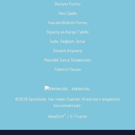
İletişim Formu
Yeni Üyelik
Havale Bildirim Formu
Sipariş ve Kargo Takibi
İade, Değişim, İptal
Güvenli Alışveriş
Mesafeli Satış Sözleşmesi
Tüketici Yasası
256 Bit SSL
©2019 Spotbalik. Her Hakkı Saklıdır. Kredi kartı bilgileriniz
korunmaktadır.
®
IdeaSoft
|
E-Ticaret