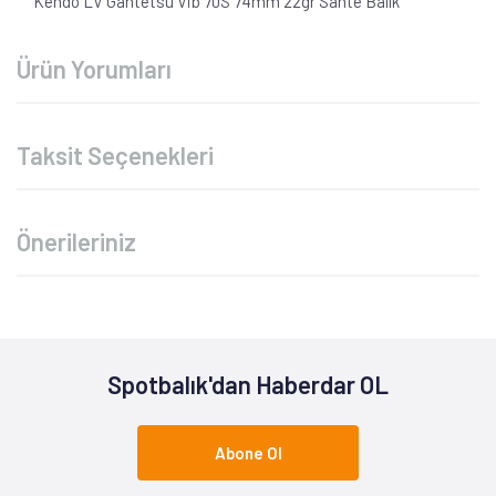
Kendo LV Gantetsu Vib 70S 74mm 22gr Sahte Balık
Ürün Yorumları
Taksit Seçenekleri
Önerileriniz
Spotbalık'dan Haberdar OL
Abone Ol