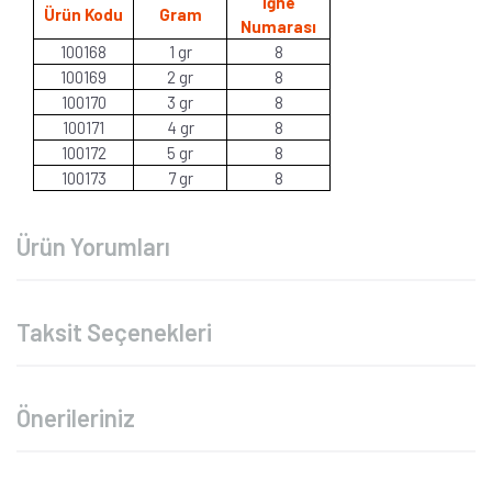
İğne
Ürün Kodu
Gram
Numarası
100168
1 gr
8
100169
2 gr
8
100170
3 gr
8
100171
4 gr
8
100172
5 gr
8
100173
7 gr
8
Ürün Yorumları
Taksit Seçenekleri
Önerileriniz