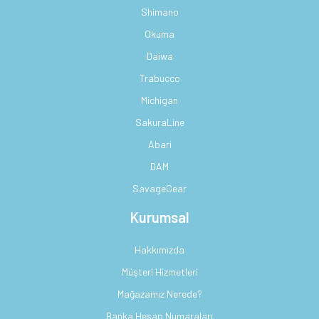
Shimano
Okuma
Daiwa
Trabucco
Michigan
SakuraLine
Abari
DAM
SavageGear
Kurumsal
Hakkımızda
Müşteri Hizmetleri
Mağazamız Nerede?
Banka Hesap Numaraları