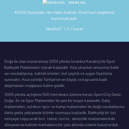
256 Bit SSL
©2019 Spotbalik. Her Hakkı Saklıdır. Kredi kartı bilgileriniz
korunmaktadır.
®
IdeaSoft
|
E-Ticaret
Doğa ile olan maceramıza 2003 yılında İstanbul Karaköy’de Spot
Balıkçılık Malzemeleri olarak başladık. Yola çıkarken amacımız balık
avı sevdalılarına, kaliteli ürünleri, bol çeşitle ve uygun fiyatlarla
sunmaktı. Kısa sürede Türkiye’nin en büyük ve kapsamlı balık
ekipmanları mağazası haline geldik.
2009 yılında açtığımız 600 metrekare üzerine kurulu SportCity Deniz,
Doğa, Av ve Spor Malzemeleri ile yeni bir boyut kazandık. Dalış
malzemeleri, outdoor spor ve kamp malzemeleri ile doğa sevdalılarına
daha geniş yelpazede ürünler sunmaya başladık. Balıkçılığı bir üst
seviyeye taşıyrarak bot, tekne, motor, denizcilik malzemelerinde
dünyanın en kaliteli markalarını bir çatı altında sizlerle buluşturduk.