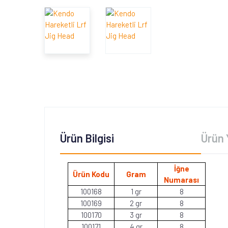
Ürün Bilgisi
Ürün 
İğne
Ürün Kodu
Gram
Numarası
100168
1 gr
8
100169
2 gr
8
100170
3 gr
8
100171
4 gr
8