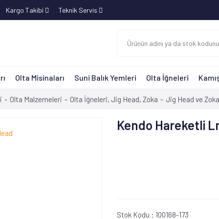
Kargo Takibi
Teknik Servis
rı
Olta Misinaları
Suni Balık Yemleri
Olta İğneleri
Kamış
i
Olta Malzemeleri
Olta İğneleri, Jig Head, Zoka
Jig Head ve Zok
Kendo Hareketli L
Stok Kodu :
100168-173