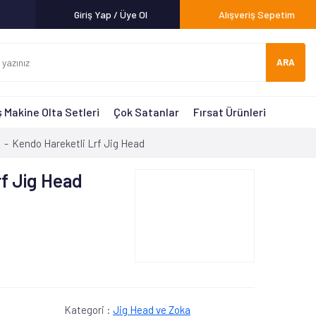
Giriş Yap / Üye Ol
Alışveriş Sepetim
ARA
 Makine Olta Setleri
Çok Satanlar
Fırsat Ürünleri
a
Kendo Hareketli Lrf Jig Head
rf Jig Head
Kategori :
Jig Head ve Zoka