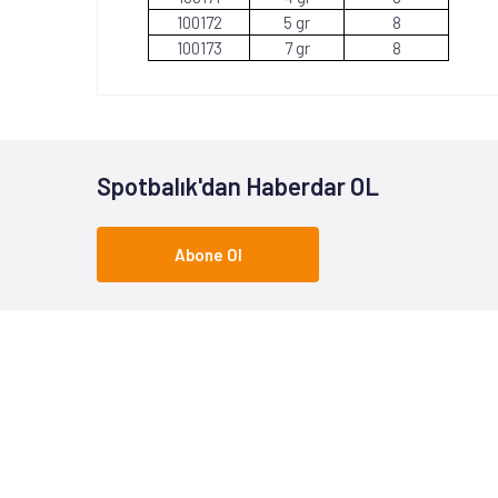
100172
5 gr
8
100173
7 gr
8
Spotbalık'dan Haberdar OL
Abone Ol