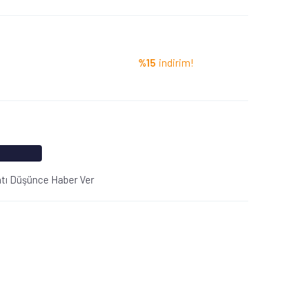
%15
indirim!
atı Düşünce Haber Ver