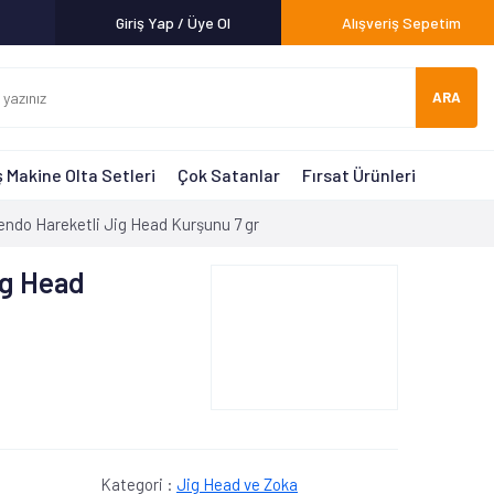
Giriş Yap / Üye Ol
Alışveriş Sepetim
ARA
 Makine Olta Setleri
Çok Satanlar
Fırsat Ürünleri
endo Hareketli Jig Head Kurşunu 7 gr
ig Head
Kategori :
Jig Head ve Zoka