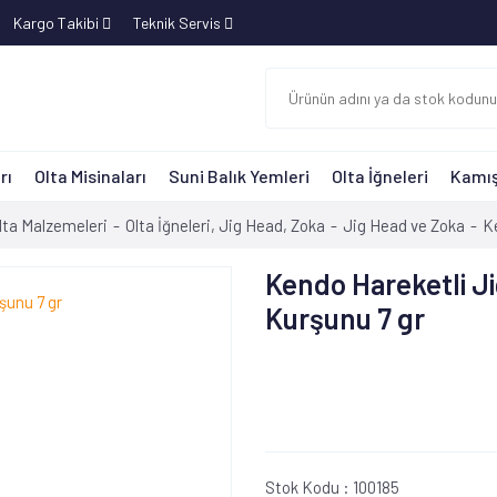
Kargo Takibi
Teknik Servis
rı
Olta Misinaları
Suni Balık Yemleri
Olta İğneleri
Kamış
lta Malzemeleri
Olta İğneleri, Jig Head, Zoka
Jig Head ve Zoka
K
Kendo Hareketli J
Kurşunu 7 gr
Stok Kodu :
100185