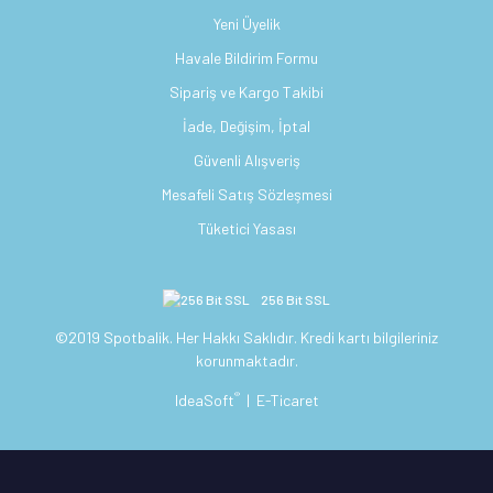
Yeni Üyelik
Havale Bildirim Formu
Sipariş ve Kargo Takibi
İade, Değişim, İptal
Güvenli Alışveriş
Mesafeli Satış Sözleşmesi
Tüketici Yasası
256 Bit SSL
©2019 Spotbalik. Her Hakkı Saklıdır. Kredi kartı bilgileriniz
korunmaktadır.
®
IdeaSoft
|
E-Ticaret