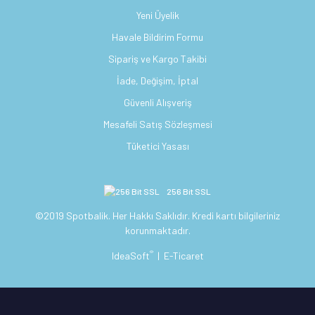
Yeni Üyelik
Havale Bildirim Formu
Sipariş ve Kargo Takibi
İade, Değişim, İptal
Güvenli Alışveriş
Mesafeli Satış Sözleşmesi
Tüketici Yasası
256 Bit SSL
©2019 Spotbalik. Her Hakkı Saklıdır. Kredi kartı bilgileriniz
korunmaktadır.
®
IdeaSoft
|
E-Ticaret