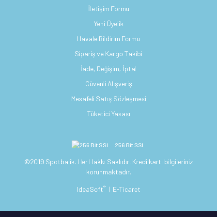
İletişim Formu
Yeni Üyelik
Havale Bildirim Formu
Sipariş ve Kargo Takibi
İade, Değişim, İptal
Güvenli Alışveriş
Mesafeli Satış Sözleşmesi
Tüketici Yasası
256 Bit SSL
©2019 Spotbalik. Her Hakkı Saklıdır. Kredi kartı bilgileriniz
korunmaktadır.
®
IdeaSoft
|
E-Ticaret