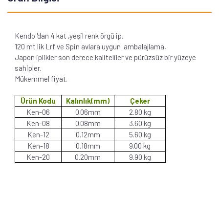
Kendo 'dan 4 kat ,yeşil renk örgü ip.
120 mt lik Lrf ve Spin avlara uygun ambalajlama,
Japon iplikler son derece kaliteliler ve pürüzsüz bir yüzeye
sahipler.
Mükemmel fiyat.
Ürün Kodu
Kalınlık(mm)
Çeker
Ken-06
0.06mm
2.80 kg
Ken-08
0.08mm
3.60 kg
Ken-12
0.12mm
5.60 kg
Ken-18
0.18mm
9.00 kg
Ken-20
0.20mm
9.90 kg