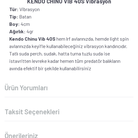
KENDO CHINU VIB 40S Vibrasyon
Tür:
Vibrasyon
Tip:
Batan
Boy:
4cm
Ağırlık:
4gr
Kendo Chinu Vib 40S
hem lrf avlarınızda, hemde light spin
avlarınızda keyifle kullanabileceğiniz vibrasyon kandırıcıdır.
Tatlı suda perch, sudak, hatta turna tuzlu suda ise
istavritten levreke kadar hemen tüm predatör balıkların
avında efektif bir şekilde kullanabilirsiniz
Ürün Yorumları
Taksit Seçenekleri
Önerileriniz