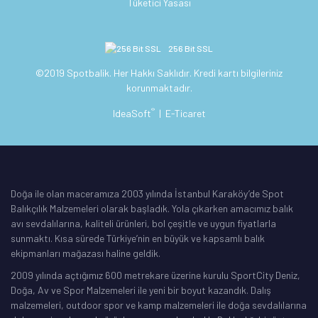
Tüketici Yasası
256 Bit SSL
©2019 Spotbalik. Her Hakkı Saklıdır. Kredi kartı bilgileriniz
korunmaktadır.
®
IdeaSoft
|
E-Ticaret
Doğa ile olan maceramıza 2003 yılında İstanbul Karaköy’de Spot
Balıkçılık Malzemeleri olarak başladık. Yola çıkarken amacımız balık
avı sevdalılarına, kaliteli ürünleri, bol çeşitle ve uygun fiyatlarla
sunmaktı. Kısa sürede Türkiye’nin en büyük ve kapsamlı balık
ekipmanları mağazası haline geldik.
2009 yılında açtığımız 600 metrekare üzerine kurulu SportCity Deniz,
Doğa, Av ve Spor Malzemeleri ile yeni bir boyut kazandık. Dalış
malzemeleri, outdoor spor ve kamp malzemeleri ile doğa sevdalılarına