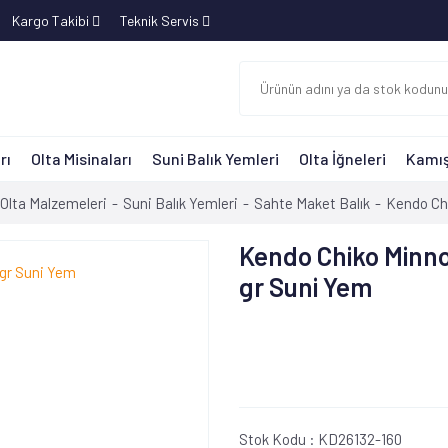
Kargo Takibi
Teknik Servis
rı
Olta Misinaları
Suni Balık Yemleri
Olta İğneleri
Kamış
Olta Malzemeleri
Suni Balık Yemleri
Sahte Maket Balık
Kendo Ch
Kendo Chiko Minn
gr Suni Yem
Stok Kodu :
KD26132-160