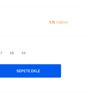
%15
indirim!
57
58
59
SEPETE EKLE