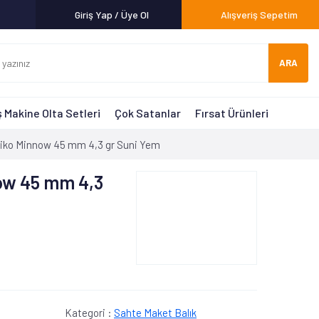
Giriş Yap / Üye Ol
Alışveriş Sepetim
ARA
 Makine Olta Setleri
Çok Satanlar
Fırsat Ürünleri
iko Minnow 45 mm 4,3 gr Suni Yem
ow 45 mm 4,3
Kategori :
Sahte Maket Balık