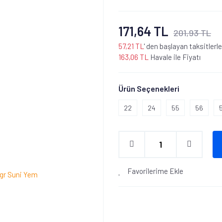
171,64 TL
201,93 TL
57,21 TL
' den başlayan taksitlerle
163,06 TL
Havale ile Fiyatı
Ürün Seçenekleri
22
24
55
56
Favorilerime Ekle