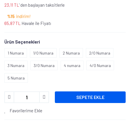
23,11 TL
' den başlayan taksitlerle
%15
indirim!
65,87 TL
Havale ile Fiyatı
Ürün Seçenekleri
1 Numara
1/0 Numara
2 Numara
2/0 Numara
3 Numara
3/0 Numara
4 numara
4/0 Numara
5 Numara
SEPETE EKLE
Favorilerime Ekle