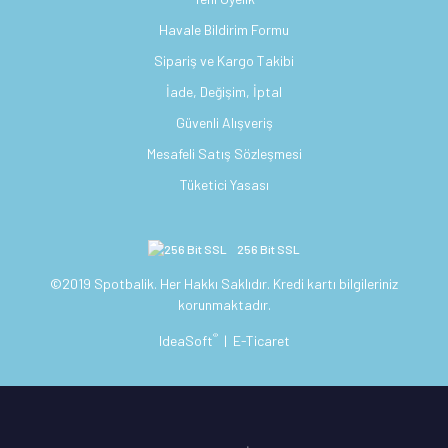
Havale Bildirim Formu
Sipariş ve Kargo Takibi
İade, Değişim, İptal
Güvenli Alışveriş
Mesafeli Satış Sözleşmesi
Tüketici Yasası
256 Bit SSL
©2019 Spotbalik. Her Hakkı Saklıdır. Kredi kartı bilgileriniz
korunmaktadır.
®
IdeaSoft
|
E-Ticaret