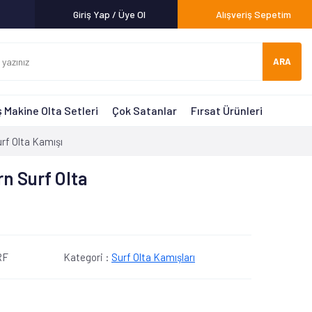
Giriş Yap / Üye Ol
Alışveriş Sepetim
ARA
 Makine Olta Setleri
Çok Satanlar
Fırsat Ürünleri
rf Olta Kamışı
n Surf Olta
RF
Kategori :
Surf Olta Kamışları