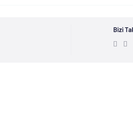
Bizi Ta
Bize Ulaşın :
0212 244 85 60