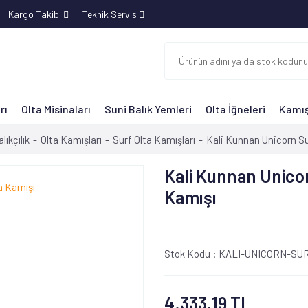
Kargo Takibi
Teknik Servis
rı
Olta Misinaları
Suni Balık Yemleri
Olta İğneleri
Kamış
lıkçılık
Olta Kamışları
Surf Olta Kamışları
Kali Kunnan Unicorn Su
Kali Kunnan Unicor
Kamışı
Stok Kodu :
KALI-UNICORN-SU
4.333,19 TL