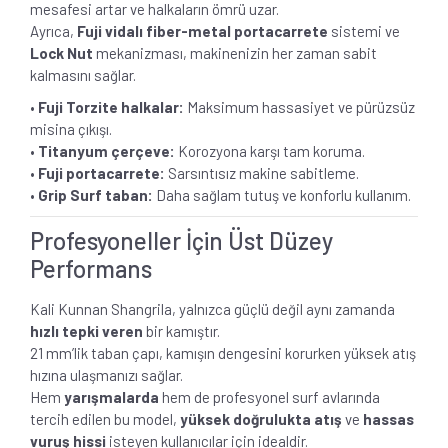
mesafesi artar ve halkaların ömrü uzar.
Ayrıca,
Fuji vidalı fiber-metal portacarrete
sistemi ve
Lock Nut
mekanizması, makinenizin her zaman sabit
kalmasını sağlar.
•
Fuji Torzite halkalar:
Maksimum hassasiyet ve pürüzsüz
misina çıkışı.
•
Titanyum çerçeve:
Korozyona karşı tam koruma.
•
Fuji portacarrete:
Sarsıntısız makine sabitleme.
•
Grip Surf taban:
Daha sağlam tutuş ve konforlu kullanım.
Profesyoneller İçin Üst Düzey
Performans
Kali Kunnan Shangrila, yalnızca güçlü değil aynı zamanda
hızlı tepki veren
bir kamıştır.
21 mm’lik taban çapı, kamışın dengesini korurken yüksek atış
hızına ulaşmanızı sağlar.
Hem
yarışmalarda
hem de profesyonel surf avlarında
tercih edilen bu model,
yüksek doğrulukta atış
ve
hassas
vuruş hissi
isteyen kullanıcılar için idealdir.