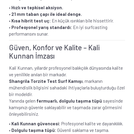
•
Hızlı ve tepkisel aksiyon.
•
21 mm taban çapı ile ideal denge.
•
Kısa hibrit test uç:
En küçük ısırıkları bile hissettirir.
•
Profesyonel yarış standardı:
En iyi surfcasting
performansını sunar.
Güven, Konfor ve Kalite – Kali
Kunnan İmzası
Kali Kunnan, yıllardır profesyonel balıkçılık dünyasında kalite
ve yenilikle anılan bir markadır.
Shangrila Torzite Test Surf Kamışı
, markanın
mühendislik bilgisini sahadaki ihtiyaçlarla buluşturduğu özel
bir modeldir.
Yanında gelen
fermuarlı, dolgulu taşıma tüpü
sayesinde
kamışınızı güvenle saklayabilir ve taşımada zarar görmesini
önleyebilirsiniz.
•
Kali Kunnan güvencesi:
Profesyonel kalite ve dayanıklılık.
•
Dolgulu taşıma tüpü:
Güvenli saklama ve taşıma.