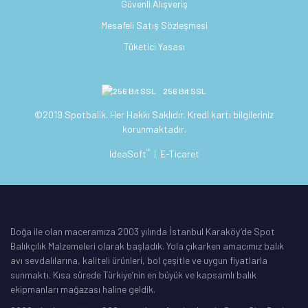
Güvenli Alışveriş
Mesafeli Satış Sözleşmesi
Tüketici Yasası
256 Bit SSL
©2019 Spotbalik. Her Hakkı Saklıdır. Kredi kartı bilgileriniz
korunmaktadır.
®
IdeaSoft
|
E-Ticaret
Doğa ile olan maceramıza 2003 yılında İstanbul Karaköy’de Spot
Balıkçılık Malzemeleri olarak başladık. Yola çıkarken amacımız balık
avı sevdalılarına, kaliteli ürünleri, bol çeşitle ve uygun fiyatlarla
sunmaktı. Kısa sürede Türkiye’nin en büyük ve kapsamlı balık
ekipmanları mağazası haline geldik.