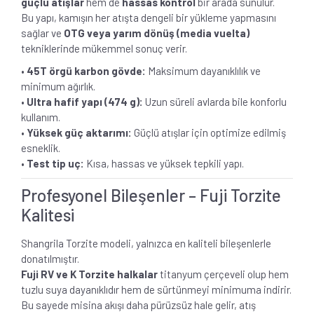
güçlü atışlar
hem de
hassas kontrol
bir arada sunulur.
Bu yapı, kamışın her atışta dengeli bir yükleme yapmasını
sağlar ve
OTG veya yarım dönüş (media vuelta)
tekniklerinde mükemmel sonuç verir.
•
45T örgü karbon gövde:
Maksimum dayanıklılık ve
minimum ağırlık.
•
Ultra hafif yapı (474 g):
Uzun süreli avlarda bile konforlu
kullanım.
•
Yüksek güç aktarımı:
Güçlü atışlar için optimize edilmiş
esneklik.
•
Test tip uç:
Kısa, hassas ve yüksek tepkili yapı.
Profesyonel Bileşenler – Fuji Torzite
Kalitesi
Shangrila Torzite modeli, yalnızca en kaliteli bileşenlerle
donatılmıştır.
Fuji RV ve K Torzite halkalar
titanyum çerçeveli olup hem
tuzlu suya dayanıklıdır hem de sürtünmeyi minimuma indirir.
Bu sayede misina akışı daha pürüzsüz hale gelir, atış