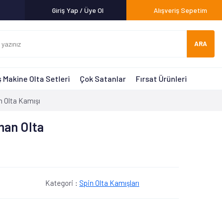
Giriş Yap / Üye Ol
Alışveriş Sepetim
ARA
 Makine Olta Setleri
Çok Satanlar
Fırsat Ürünleri
 Olta Kamışı
man Olta
Kategori :
Spin Olta Kamışları