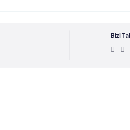
Bizi Ta
Bize Ulaşın :
0212 244 85 60