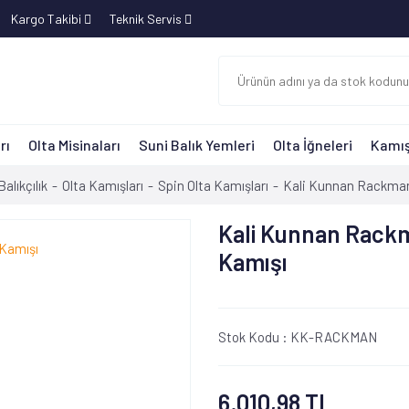
Kargo Takibi
Teknik Servis
rı
Olta Misinaları
Suni Balık Yemleri
Olta İğneleri
Kamış
Balıkçılık
Olta Kamışları
Spin Olta Kamışları
Kali Kunnan Rackman
Kali Kunnan Rack
Kamışı
Stok Kodu :
KK-RACKMAN
6.010,98 TL