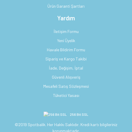
Aksesuarlar
Ürün Garanti Şartları
Güneş Gözlükleri
Yardım
Bardaklar - Muglar
İçlik ve Çorap
İletişim Formu
Bıçaklar ve Çakılar
Kazak
Yeni Üyelik
Kamp Ocakları-Mangal
Havale Bildirim Formu
Kemer
Sipariş ve Kargo Takibi
Kartuşlar & Yakıt Tankları
İade, Değişim, İptal
Mont, Ceket, Sweat ve Polar
Güvenli Alışveriş
Matara ve Termoslar
Outdoor Ayakkabı ve Botlar
Mesafeli Satış Sözleşmesi
Mutfak Gereçleri
Tüketici Yasası
Pantolon
Pişirme Setleri
256 Bit SSL
Şapka, Bere ve Eldiven
Soğutucular
©2019 Spotbalik. Her Hakkı Saklıdır. Kredi kartı bilgileriniz
Şort, Kapri
korunmaktadır.