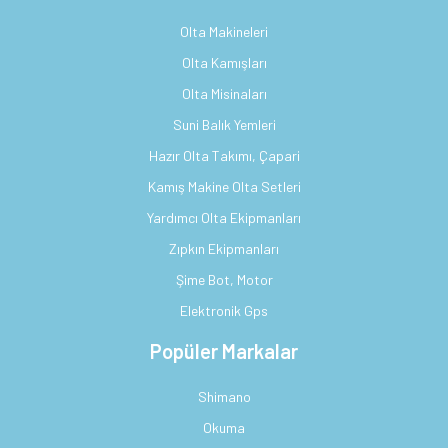
Jigging Olta Seti
Olta Makineleri
Manikür Pedikür Setleri
Rash Guard
LRF Olta Seti
Olta Kamışları
Multitool Çok Amaçlı Penseler
Shorty
Olta Misinaları
Sazan(Carp) Olta Seti
Suni Balık Yemleri
Pockettools Cep Aletleri
Termal İçlik
Hazır Olta Takımı, Çapari
Trolling Olta Seti
Kamış Makine Olta Setleri
Testereler
Tulum
FLY Olta Seti
Yardımcı Olta Ekipmanları
Kamp Aydınlatma
Scuba Dalış Maskesi
Zıpkın Ekipmanları
Tekne ve Şişme Bot Olta Seti
Şime Bot, Motor
Geri Dön
Scuba Dalış Paleti
Elektronik Gps
Balıkçı Giyimi ve Kıyafetleri
Kamp Aydınlatma
Popüler Markalar
Geri Dön
Geri Dön
Shimano
Aksesuar
Scuba Dalış Paleti
Balıkçı Giyimi ve Kıyafetleri
Okuma