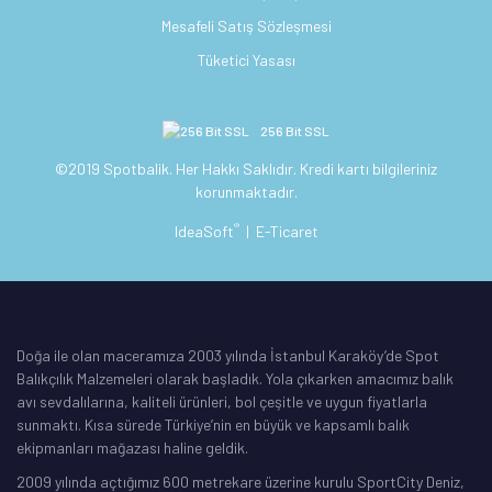
Mesafeli Satış Sözleşmesi
Tüketici Yasası
256 Bit SSL
©2019 Spotbalik. Her Hakkı Saklıdır. Kredi kartı bilgileriniz
korunmaktadır.
®
IdeaSoft
|
E-Ticaret
Doğa ile olan maceramıza 2003 yılında İstanbul Karaköy’de Spot
Balıkçılık Malzemeleri olarak başladık. Yola çıkarken amacımız balık
avı sevdalılarına, kaliteli ürünleri, bol çeşitle ve uygun fiyatlarla
sunmaktı. Kısa sürede Türkiye’nin en büyük ve kapsamlı balık
ekipmanları mağazası haline geldik.
2009 yılında açtığımız 600 metrekare üzerine kurulu SportCity Deniz,