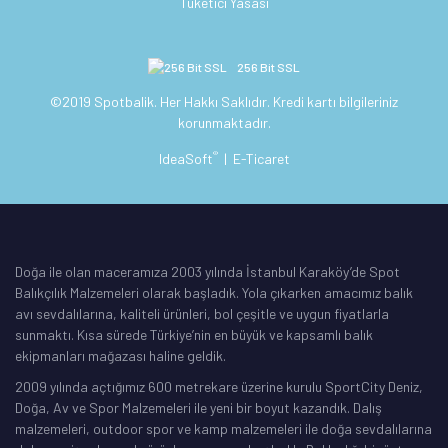
Tüketici Yasası
256 Bit SSL
©2019 Spotbalik. Her Hakkı Saklıdır. Kredi kartı bilgileriniz
korunmaktadır.
®
IdeaSoft
|
E-Ticaret
Doğa ile olan maceramıza 2003 yılında İstanbul Karaköy’de Spot
Balıkçılık Malzemeleri olarak başladık. Yola çıkarken amacımız balık
avı sevdalılarına, kaliteli ürünleri, bol çeşitle ve uygun fiyatlarla
sunmaktı. Kısa sürede Türkiye’nin en büyük ve kapsamlı balık
ekipmanları mağazası haline geldik.
2009 yılında açtığımız 600 metrekare üzerine kurulu SportCity Deniz,
Doğa, Av ve Spor Malzemeleri ile yeni bir boyut kazandık. Dalış
malzemeleri, outdoor spor ve kamp malzemeleri ile doğa sevdalılarına