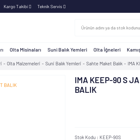
Kargo Takibi
Teknik Servis
rı
Olta Misinaları
Suni Balık Yemleri
Olta İğneleri
Kamış
i
Olta Malzemeleri
Suni Balık Yemleri
Sahte Maket Balık
IMA K
IMA KEEP-90 S J
BALIK
Stok Kodu :
KEEP-90S