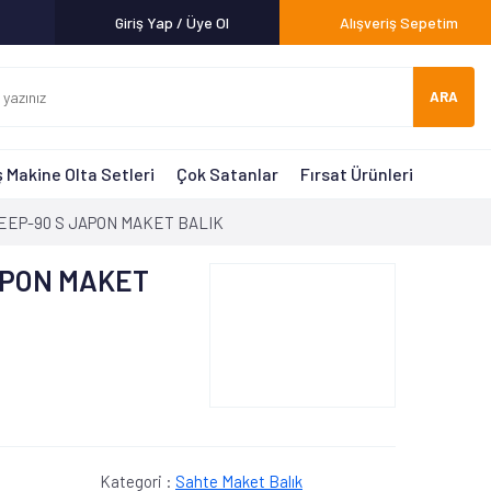
Giriş Yap / Üye Ol
Alışveriş Sepetim
ARA
 Makine Olta Setleri
Çok Satanlar
Fırsat Ürünleri
EEP-90 S JAPON MAKET BALIK
APON MAKET
Kategori :
Sahte Maket Balık