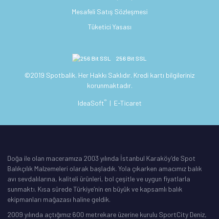
Mesafeli Satış Sözleşmesi
Tüketici Yasası
256 Bit SSL
©2019 Spotbalik. Her Hakkı Saklıdır. Kredi kartı bilgileriniz
korunmaktadır.
®
IdeaSoft
|
E-Ticaret
Doğa ile olan maceramıza 2003 yılında İstanbul Karaköy’de Spot
Balıkçılık Malzemeleri olarak başladık. Yola çıkarken amacımız balık
avı sevdalılarına, kaliteli ürünleri, bol çeşitle ve uygun fiyatlarla
sunmaktı. Kısa sürede Türkiye’nin en büyük ve kapsamlı balık
ekipmanları mağazası haline geldik.
2009 yılında açtığımız 600 metrekare üzerine kurulu SportCity Deniz,