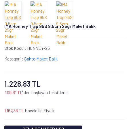
IMA Honney Trap 95S 9,5cm 25gr Maket Balık
Stok Kodu :
HONNEY-25
Kategori :
Sahte Maket Balık
1.228,83 TL
409,61 TL
' den başlayan taksitlerle
1.167,38 TL
Havale ile Fiyatı
GELİNCE HABER VER