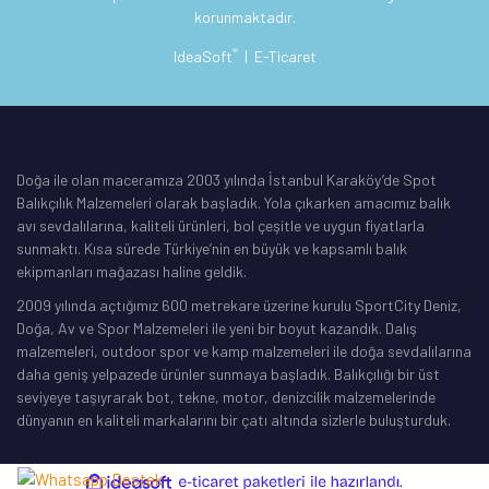
korunmaktadır.
®
IdeaSoft
|
E-Ticaret
Doğa ile olan maceramıza 2003 yılında İstanbul Karaköy’de Spot
Balıkçılık Malzemeleri olarak başladık. Yola çıkarken amacımız balık
avı sevdalılarına, kaliteli ürünleri, bol çeşitle ve uygun fiyatlarla
sunmaktı. Kısa sürede Türkiye’nin en büyük ve kapsamlı balık
ekipmanları mağazası haline geldik.
2009 yılında açtığımız 600 metrekare üzerine kurulu SportCity Deniz,
Doğa, Av ve Spor Malzemeleri ile yeni bir boyut kazandık. Dalış
malzemeleri, outdoor spor ve kamp malzemeleri ile doğa sevdalılarına
daha geniş yelpazede ürünler sunmaya başladık. Balıkçılığı bir üst
seviyeye taşıyrarak bot, tekne, motor, denizcilik malzemelerinde
dünyanın en kaliteli markalarını bir çatı altında sizlerle buluşturduk.
ile
ideasoft
e-