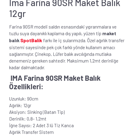
İma Farina 90SR Maket Balık
12gr
Farina 90SR modeli saldırı esnasındaki yıpranmalara ve
tuzlu suya dayanıklı kaplama dış yapılı, yüzen tip
maket
SpotBalik
balık
farkı ile iç sularımızda. Özel ağırlık transfer
sistemi sayesinde pek çok farklı yönde kullanım amacı
sağlanmıştır. Çinekop, Lüfer balık avcılığında mutlaka
denemeniz gereken sahtedir. Maksimum 1,2mt derinliğe
kadar dalmaktadır.
IMA Farina 90SR Maket Balık
Özellikleri:
Uzunluk: 90cm
Ağırlık: 12gr
Aksiyon: Sinking (Batan Tip)
Derinlik: 0,8- 1,2mt
İğne Sayısı: 2 Adet 3 lü Tiz Kanca
Ağırlık Transfer Sistem