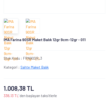
IMA Farina 90SR Maket Balık 12gr 9cm-12gr - 011
Stok Kodu :
FRN90SR_3
Kategori :
Sahte Maket Balık
1.008,38 TL
336,13 TL
' den başlayan taksitlerle